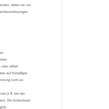
rden, bitten wir um
echtsverletzungen
be
eiten
 oder eMail-
ts auf freiwilliger
immung nicht an
net (z.B. bei der
ann. Ein lückenloser
lich.