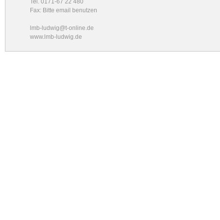
Tel. 0171-67 22 480
Fax: Bitte email benutzen
lmb-ludwig@t-online.de
www.lmb-ludwig.de